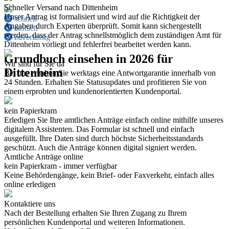
Schneller Versand nach Dittenheim
Unser Antrag ist formalisiert und wird auf die Richtigkeit der
schnell
Angaben durch Experten überprüft. Somit kann sichergestellt
einfach
werden, dass der Antrag schnellstmöglich dem zuständigen Amt für
zuverlässig
Dittenheim vorliegt und fehlerfrei bearbeitet werden kann.
Grundbuch einsehen in 2026 für
Wir sind für Sie da
Dittenheim
Bei uns erhalten Sie werktags eine Antwortgarantie innerhalb von
24 Stunden. Erhalten Sie Statusupdates und profitieren Sie von
einem erprobten und kundenorientierten Kundenportal.
kein Papierkram
Erledigen Sie Ihre amtlichen Anträge einfach online mithilfe unseres
digitalem Assistenten. Das Formular ist schnell und einfach
ausgefüllt. Ihre Daten sind durch höchste Sicherheitsstandards
geschützt. Auch die Anträge können digital signiert werden.
Amtliche Anträge online
kein Papierkram - immer verfügbar
Keine Behördengänge, kein Brief- oder Faxverkehr, einfach alles
online erledigen
Kontaktiere uns
Nach der Bestellung erhalten Sie Ihren Zugang zu Ihrem
persönlichen Kundenportal und weiteren Informationen.